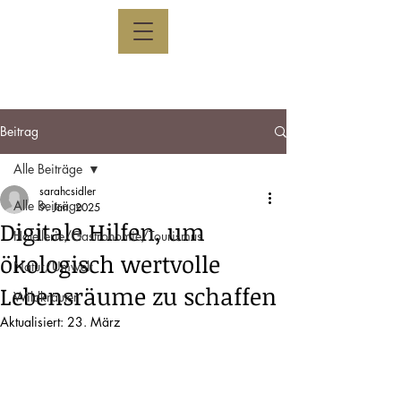
Beitrag
Alle Beiträge
sarahcsidler
Alle Beiträge
9. Jan. 2025
Digitale Hilfen, um
Hotellerie/Gastronomie/Tourismus
ökologisch wertvolle
Natur/Umwelt
Lebensräume zu schaffen
Wildkräuter
Aktualisiert:
23. März