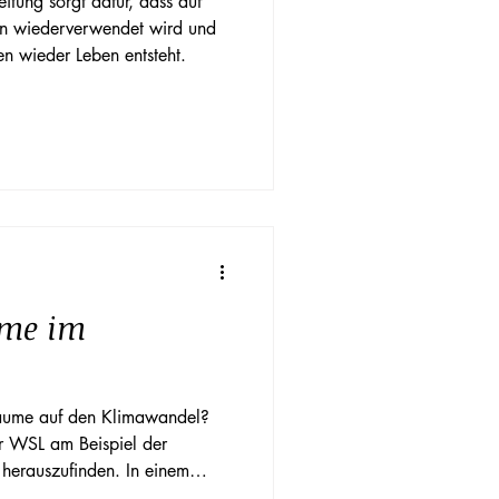
tung sorgt dafür, dass auf
en wiederverwendet wird und
n wieder Leben entsteht.
ume im
äume auf den Klimawandel?
r WSL am Beispiel der
herauszufinden. In einem
nter anderem der wichtigen