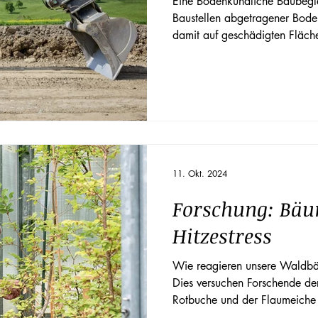
Eine Bodenkundliche Baubeglei
Baustellen abgetragener Bod
damit auf geschädigten Fläche
11. Okt. 2024
Forschung: Bä
Hitzestress
Wie reagieren unsere Waldb
Dies versuchen Forschende de
Rotbuche und der Flaumeiche 
Modell-Ökosystem gehen sie u