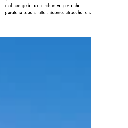
Wald
Wälder sind nicht nur wahre Naturapotheken,
in ihnen gedeihen auch in Vergessenheit
geratene Lebensmittel. Bäume, Sträucher und
essbare Wildkräuter bieten eine breite Palette
an gesundheitsfördernden Wirkstoffen, die
schmecken.