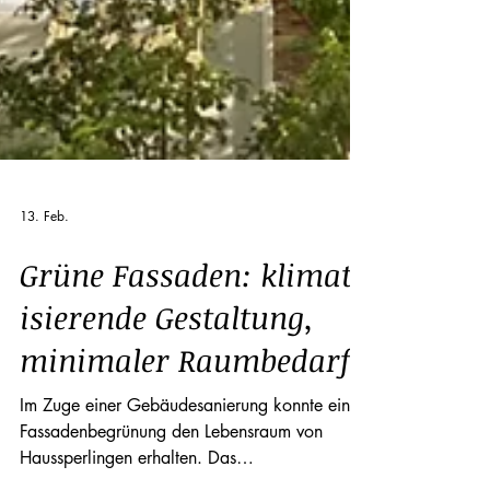
13. Feb.
Grü­ne Fas­sa­den: kli­ma­t
i­sie­ren­de Ge­stal­tung,
mi­ni­ma­ler Raum­be­darf
Im Zuge einer Gebäudesanierung konnte eine
Fassadenbegrünung den Lebensraum von